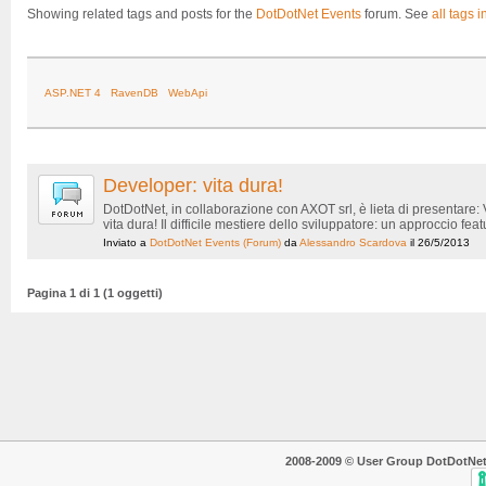
Showing related tags and posts for the
DotDotNet Events
forum. See
all tags i
ASP.NET 4
RavenDB
WebApi
Developer: vita dura!
DotDotNet, in collaborazione con AXOT srl, è lieta di presentare:
vita dura! Il difficile mestiere dello sviluppatore: un approccio fe
Inviato a
DotDotNet Events
(Forum)
da
Alessandro Scardova
il 26/5/2013
Pagina 1 di 1 (1 oggetti)
2008-2009 © User Group DotDotNet. T