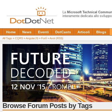
La
Microsoft Technical Commun
interamente dedicata allo sviluppo
Home
News
Eventi
DotCasts
Articoli
Blogs
All Tags
»
CQRS
»
AngularJS
»
Forlì
»
Axot
(RSS)
Browse Forum Posts by Tags