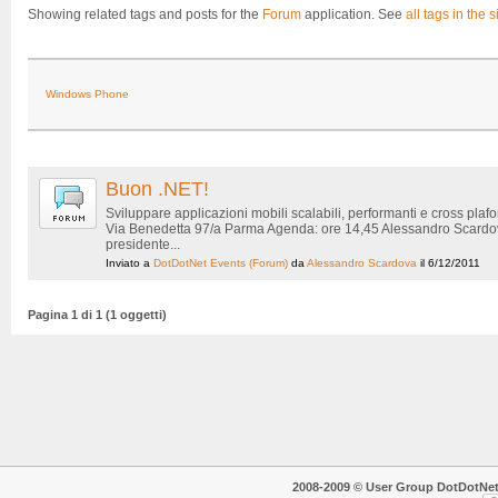
Showing related tags and posts for the
Forum
application. See
all tags in the s
Windows Phone
Buon .NET!
Sviluppare applicazioni mobili scalabili, performanti e cross pla
Via Benedetta 97/a Parma Agenda: ore 14,45 Alessandro Scardov
presidente...
Inviato a
DotDotNet Events
(Forum)
da
Alessandro Scardova
il 6/12/2011
Pagina 1 di 1 (1 oggetti)
2008-2009 © User Group DotDotNet. T