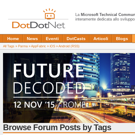
La
Microsoft Technical Commun
interamente dedicata allo sviluppo
Home
News
Eventi
DotCasts
Articoli
Blogs
All Tags
»
Parma
»
AppFabric
»
iOS
»
Android
(RSS)
Browse Forum Posts by Tags