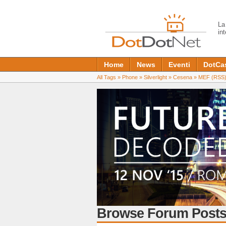
L
in
Home
News
Eventi
DotCa
All Tags
»
Phone
»
Silverlight
»
Cesena
»
MEF
(RSS
Browse Forum Posts