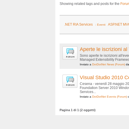
Showing related tags and posts for the
Foru
.NET RIA Services
ASP.NET MV
: Eventi
Aperte le iscrizioni
Sono aperte le iscrizioni all'
Managed Extensibility Framewor
Inviato a
DotDotNet News
(Forum)
d
Visual Studio 2010 
Cesena - venerdì 28 maggio 20
Foundation Server 2010 Window
Services...
Inviato a
DotDotNet Events
(Forum)
Pagina 1 di 1 (2 oggetti)