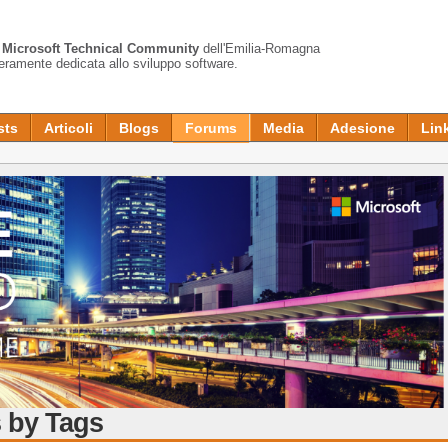
a
Microsoft Technical Community
dell'Emilia-Romagna
teramente dedicata allo sviluppo software.
sts
Articoli
Blogs
Forums
Media
Adesione
Lin
)
 by Tags