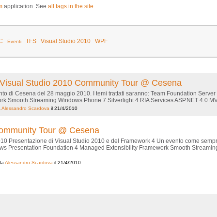
m
application. See
all tags in the site
C
TFS
Visual Studio 2010
WPF
Eventi
 al Visual Studio 2010 Community Tour @ Cesena
evento di Cesena del 28 maggio 2010. I temi trattati saranno: Team Foundation Ser
k Smooth Streaming Windows Phone 7 Silverlight 4 RIA Services ASP.NET 4.0 MVC 
a
Alessandro Scardova
il 21/4/2010
Community Tour @ Cesena
10 Presentazione di Visual Studio 2010 e del Framework 4 Un evento come sempre 
s Presentation Foundation 4 Managed Extensibility Framework Smooth Streaming
da
Alessandro Scardova
il 21/4/2010