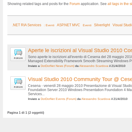
Showing related tags and posts for the
Forum
application. See
all tags in the s
.NET RIA Services
ASP.NET MVC
Silverlight
Visual Stud
: Eventi
Eventi
Aperte le iscrizioni al Visual Studio 2010
Sono aperte le iscrizioni all'evento di Cesena del 28 maggio 20
Managed Extensibility Framework Smooth Streaming Windows Phon
Inviato a
DotDotNet News
(Forum)
da
Alessandro Scardova
il 21/4/2010
Visual Studio 2010 Community Tour @ Ces
Cesena - venerdì 28 maggio 2010 Presentazione di Visual Studi
Foundation Server 2010 Windows Presentation Foundation 4 Man
Services...
Inviato a
DotDotNet Events
(Forum)
da
Alessandro Scardova
il 21/4/2010
Pagina 1 di 1 (2 oggetti)