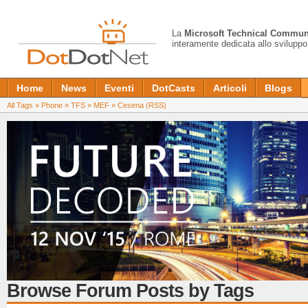
La
Microsoft Technical Commun
interamente dedicata allo sviluppo
Home
News
Eventi
DotCasts
Articoli
Blogs
All Tags
»
Phone
»
TFS
»
MEF
»
Cesena
(RSS)
Browse Forum Posts by Tags