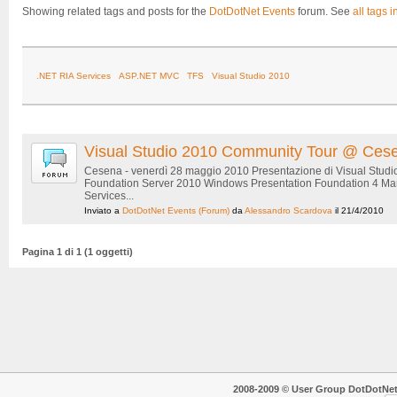
Showing related tags and posts for the
DotDotNet Events
forum. See
all tags i
.NET RIA Services
ASP.NET MVC
TFS
Visual Studio 2010
Visual Studio 2010 Community Tour @ Ces
Cesena - venerdì 28 maggio 2010 Presentazione di Visual Studi
Foundation Server 2010 Windows Presentation Foundation 4 Man
Services...
Inviato a
DotDotNet Events
(Forum)
da
Alessandro Scardova
il 21/4/2010
Pagina 1 di 1 (1 oggetti)
2008-2009 © User Group DotDotNet. T