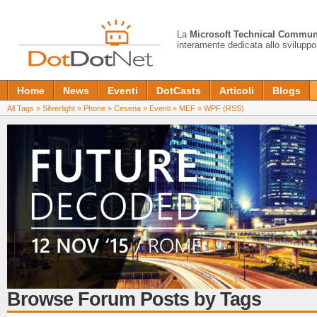
La
Microsoft Technical Commun
interamente dedicata allo sviluppo
Home
News
Eventi
DotCasts
Articoli
Blogs
All Tags
»
Silverlight
»
Phone
»
Cesena
»
Eventi
»
MEF
»
WPF
(RSS)
Browse Forum Posts by Tags