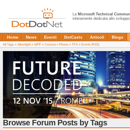
La
Microsoft Technical Commun
interamente dedicata allo sviluppo
Home
News
Eventi
DotCasts
Articoli
Blogs
All Tags
»
Silverlight
»
WPF
»
Cesena
»
Phone
»
TFS
»
Eventi
(RSS)
Browse Forum Posts by Tags