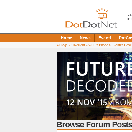
L
in
Home
News
Eventi
DotCa
All Tags
»
Silverlight
»
WPF
»
Phone
»
Eventi
»
Cese
Browse Forum Posts