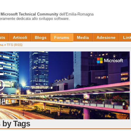
a
Microsoft Technical Community
dell'Emilia-Romagna
teramente dedicata allo sviluppo software.
sts
Articoli
Blogs
Forums
Media
Adesione
Lin
na
»
TFS
(RSS)
 by Tags