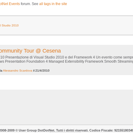
otNet Events
forum. See
all tags in the site
l Studio 2010
Community Tour @ Cesena
10 Presentazione di Visual Studio 2010 e del Framework 4 Un evento come sempre 
s Presentation Foundation 4 Managed Extensibility Framework Smooth Streaming
da
Alessandro Scardova
il 21/4/2010
2008-2009 © User Group DotDotNet. Tutti i diritti riservati. Codice Fiscale: 9215518034