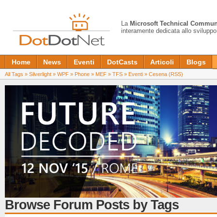
La
Microsoft Technical Commun
interamente dedicata allo sviluppo
Home
News
Eventi
DotCasts
Articoli
Blogs
All Tags
»
Silverlight
»
WPF
»
Phone
»
MEF
»
TFS
»
Eventi
»
Cesena
(RSS)
Browse Forum Posts by Tags