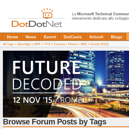
La
Microsoft Technical Commun
interamente dedicata allo sviluppo
Home
News
Eventi
DotCasts
Articoli
Blogs
All Tags
»
Silverlight
»
WPF
»
TFS
»
Cesena
»
Phone
»
MEF
»
Eventi
(RSS)
Browse Forum Posts by Tags