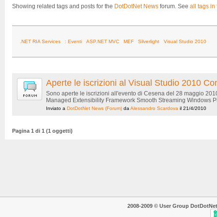
Showing related tags and posts for the
DotDotNet News
forum. See
all tags in
.NET RIA Services
: Eventi
ASP.NET MVC
MEF
Silverlight
Visual Studio 2010
Aperte le iscrizioni al Visual Studio 2010
Sono aperte le iscrizioni all'evento di Cesena del 28 maggio 20
Managed Extensibility Framework Smooth Streaming Windows Phon
Inviato a
DotDotNet News
(Forum)
da
Alessandro Scardova
il 21/4/2010
Pagina 1 di 1 (1 oggetti)
2008-2009 © User Group DotDotNet. T