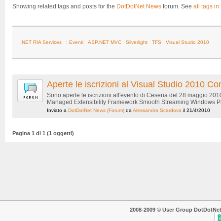
Showing related tags and posts for the
DotDotNet News
forum. See
all tags in
.NET RIA Services
: Eventi
ASP.NET MVC
Silverlight
TFS
Visual Studio 2010
Aperte le iscrizioni al Visual Studio 2010
Sono aperte le iscrizioni all'evento di Cesena del 28 maggio 20
Managed Extensibility Framework Smooth Streaming Windows Phon
Inviato a
DotDotNet News
(Forum)
da
Alessandro Scardova
il 21/4/2010
Pagina 1 di 1 (1 oggetti)
2008-2009 © User Group DotDotNet. T