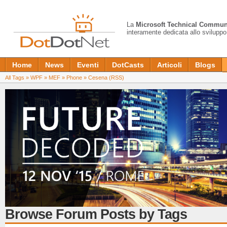
La
Microsoft Technical Commun
interamente dedicata allo sviluppo
Home
News
Eventi
DotCasts
Articoli
Blogs
All Tags
»
WPF
»
MEF
»
Phone
»
Cesena
(RSS)
Browse Forum Posts by Tags