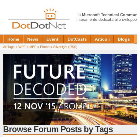
La
Microsoft Technical Commun
interamente dedicata allo sviluppo
Home
News
Eventi
DotCasts
Articoli
Blogs
All Tags
»
WPF
»
MEF
»
Phone
»
Silverlight
(RSS)
Browse Forum Posts by Tags