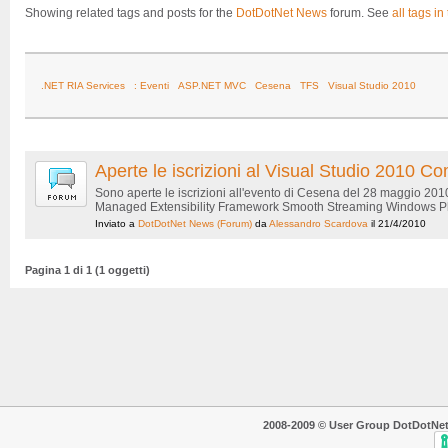
Showing related tags and posts for the
DotDotNet News
forum. See
all tags in
.NET RIA Services
: Eventi
ASP.NET MVC
Cesena
TFS
Visual Studio 2010
Aperte le iscrizioni al Visual Studio 2010
Sono aperte le iscrizioni all'evento di Cesena del 28 maggio 20
Managed Extensibility Framework Smooth Streaming Windows Phon
Inviato a
DotDotNet News
(Forum)
da
Alessandro Scardova
il 21/4/2010
Pagina 1 di 1 (1 oggetti)
2008-2009 © User Group DotDotNet. T