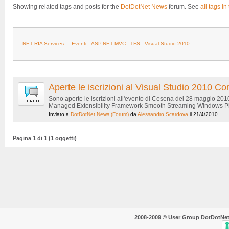
Showing related tags and posts for the
DotDotNet News
forum. See
all tags in
.NET RIA Services
: Eventi
ASP.NET MVC
TFS
Visual Studio 2010
Aperte le iscrizioni al Visual Studio 2010
Sono aperte le iscrizioni all'evento di Cesena del 28 maggio 20
Managed Extensibility Framework Smooth Streaming Windows Phon
Inviato a
DotDotNet News
(Forum)
da
Alessandro Scardova
il 21/4/2010
Pagina 1 di 1 (1 oggetti)
2008-2009 © User Group DotDotNet. T