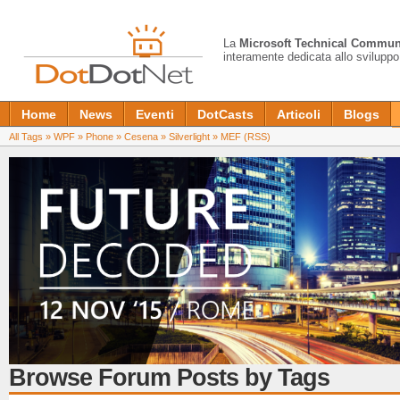
La
Microsoft Technical Commun
interamente dedicata allo sviluppo
Home
News
Eventi
DotCasts
Articoli
Blogs
All Tags
»
WPF
»
Phone
»
Cesena
»
Silverlight
»
MEF
(RSS)
Browse Forum Posts by Tags