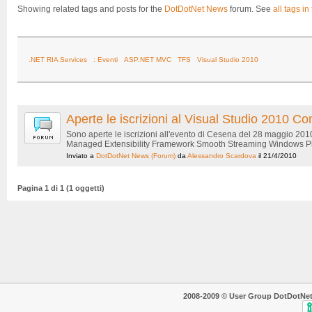
Showing related tags and posts for the
DotDotNet News
forum. See
all tags in
.NET RIA Services
: Eventi
ASP.NET MVC
TFS
Visual Studio 2010
Aperte le iscrizioni al Visual Studio 2010
Sono aperte le iscrizioni all'evento di Cesena del 28 maggio 20
Managed Extensibility Framework Smooth Streaming Windows Phon
Inviato a
DotDotNet News
(Forum)
da
Alessandro Scardova
il 21/4/2010
Pagina 1 di 1 (1 oggetti)
2008-2009 © User Group DotDotNet. T