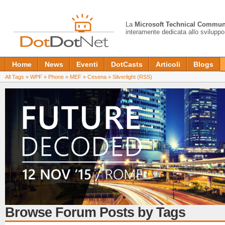
La
Microsoft Technical Commun
interamente dedicata allo sviluppo
Home
News
Eventi
DotCasts
Articoli
Blogs
All Tags
»
WPF
»
Phone
»
MEF
»
Cesena
»
Silverlight
(RSS)
Browse Forum Posts by Tags