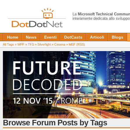
La
Microsoft Technical Commun
interamente dedicata allo sviluppo
Home
News
Eventi
DotCasts
Articoli
Blogs
All Tags
»
WPF
»
TFS
»
Silverlight
»
Cesena
»
MEF
(RSS)
Browse Forum Posts by Tags