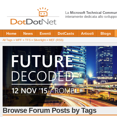
La
Microsoft Technical Commun
interamente dedicata allo sviluppo
Home
News
Eventi
DotCasts
Articoli
Blogs
All Tags
»
WPF
»
TFS
»
Silverlight
»
MEF
(RSS)
Browse Forum Posts by Tags