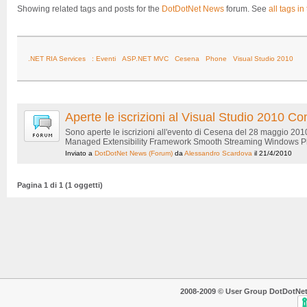
Showing related tags and posts for the
DotDotNet News
forum. See
all tags in
.NET RIA Services
: Eventi
ASP.NET MVC
Cesena
Phone
Visual Studio 2010
Aperte le iscrizioni al Visual Studio 2010
Sono aperte le iscrizioni all'evento di Cesena del 28 maggio 20
Managed Extensibility Framework Smooth Streaming Windows Phon
Inviato a
DotDotNet News
(Forum)
da
Alessandro Scardova
il 21/4/2010
Pagina 1 di 1 (1 oggetti)
2008-2009 © User Group DotDotNet. T