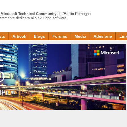
a
Microsoft Technical Community
dell'Emilia-Romagna
teramente dedicata allo sviluppo software.
sts
Articoli
Blogs
Forums
Media
Adesione
Lin