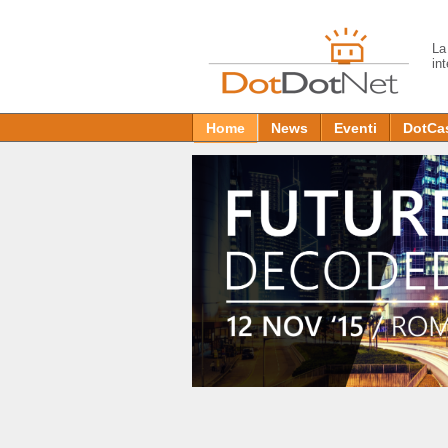
L
in
Home
News
Eventi
DotCa