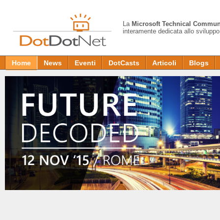
La
Microsoft Technical Commun
interamente dedicata allo sviluppo
Home
News
Eventi
DotCasts
Articoli
Blogs