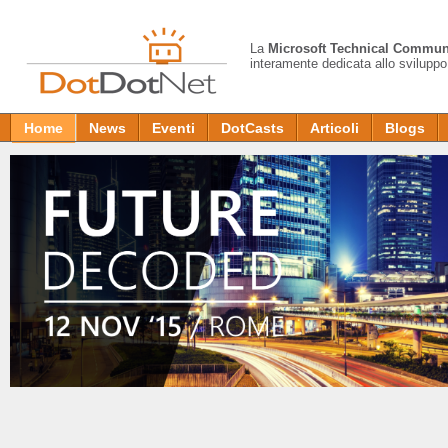
La
Microsoft Technical Commun
interamente dedicata allo sviluppo
Home
News
Eventi
DotCasts
Articoli
Blogs