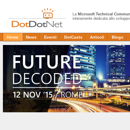
La
Microsoft Technical Commun
interamente dedicata allo sviluppo
Home
News
Eventi
DotCasts
Articoli
Blogs