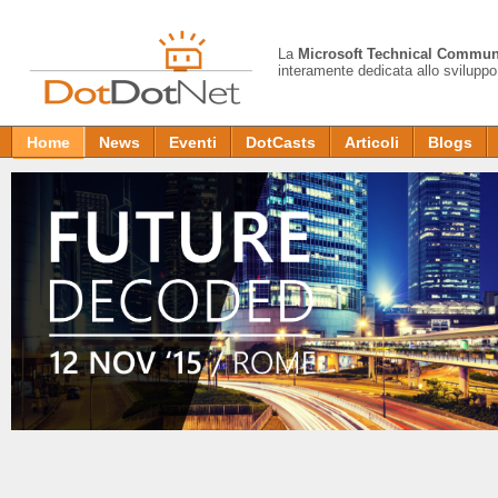
La
Microsoft Technical Commun
interamente dedicata allo sviluppo
Home
News
Eventi
DotCasts
Articoli
Blogs