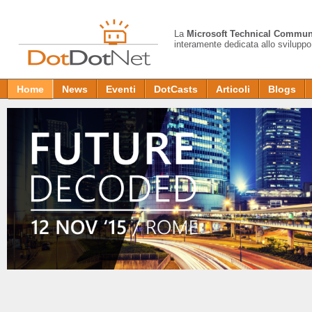
La
Microsoft Technical Commun
interamente dedicata allo sviluppo
Home
News
Eventi
DotCasts
Articoli
Blogs