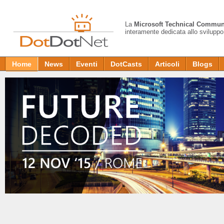
La
Microsoft Technical Commun
interamente dedicata allo sviluppo
Home
News
Eventi
DotCasts
Articoli
Blogs