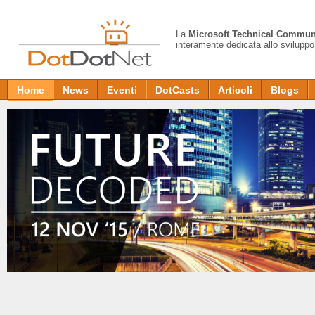
La
Microsoft Technical Commun
interamente dedicata allo sviluppo
Home
News
Eventi
DotCasts
Articoli
Blogs