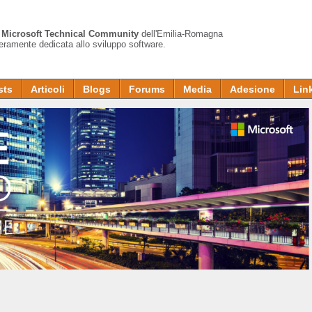
a
Microsoft Technical Community
dell'Emilia-Romagna
teramente dedicata allo sviluppo software.
sts
Articoli
Blogs
Forums
Media
Adesione
Lin