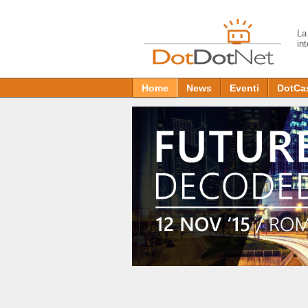
L
in
Home
News
Eventi
DotCa