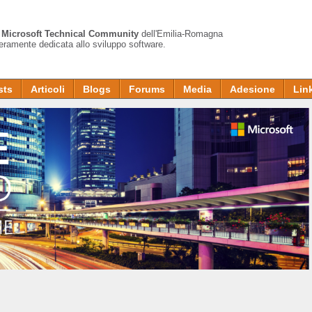
a
Microsoft Technical Community
dell'Emilia-Romagna
teramente dedicata allo sviluppo software.
sts
Articoli
Blogs
Forums
Media
Adesione
Lin