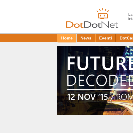
L
in
Home
News
Eventi
DotCa