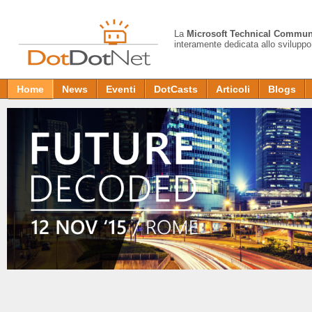
La
Microsoft Technical Commun
interamente dedicata allo sviluppo
Home
News
Eventi
DotCasts
Articoli
Blogs