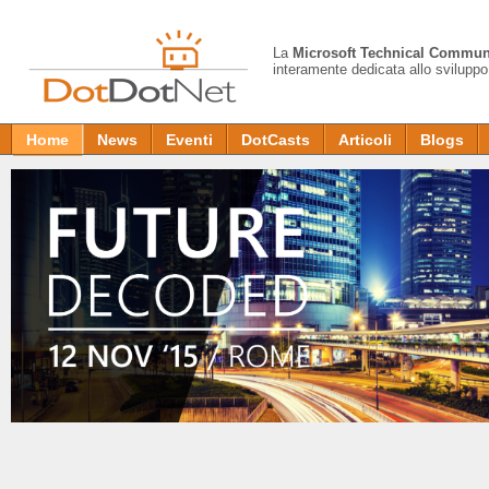
La
Microsoft Technical Commun
interamente dedicata allo sviluppo
Home
News
Eventi
DotCasts
Articoli
Blogs