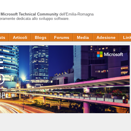
a
Microsoft Technical Community
dell'Emilia-Romagna
teramente dedicata allo sviluppo software.
sts
Articoli
Blogs
Forums
Media
Adesione
Lin