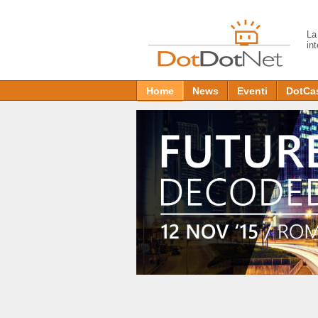
L
in
Home
News
Eventi
DotCa