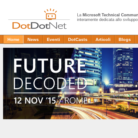
La
Microsoft Technical Commun
interamente dedicata allo sviluppo
Home
News
Eventi
DotCasts
Articoli
Blogs