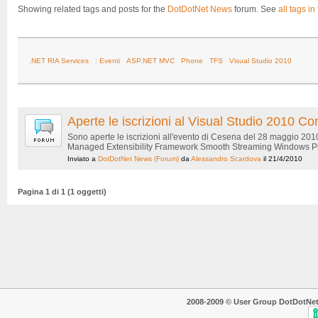
Showing related tags and posts for the
DotDotNet News
forum. See
all tags in
.NET RIA Services
: Eventi
ASP.NET MVC
Phone
TFS
Visual Studio 2010
Aperte le iscrizioni al Visual Studio 2010
Sono aperte le iscrizioni all'evento di Cesena del 28 maggio 20
Managed Extensibility Framework Smooth Streaming Windows Phon
Inviato a
DotDotNet News
(Forum)
da
Alessandro Scardova
il 21/4/2010
Pagina 1 di 1 (1 oggetti)
2008-2009 © User Group DotDotNet. T