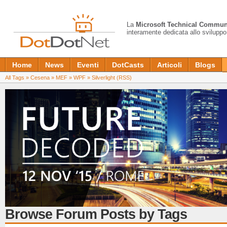
La
Microsoft Technical Commun
interamente dedicata allo sviluppo
Home
News
Eventi
DotCasts
Articoli
Blogs
All Tags
»
Cesena
»
MEF
»
WPF
»
Silverlight
(RSS)
Browse Forum Posts by Tags