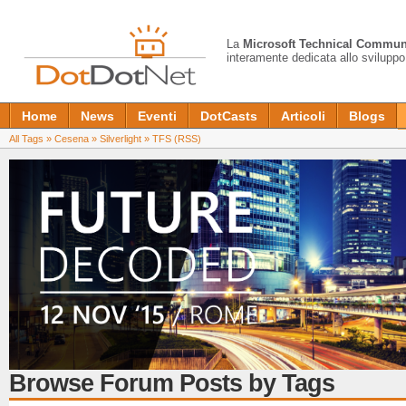
La
Microsoft Technical Commun
interamente dedicata allo sviluppo
Home
News
Eventi
DotCasts
Articoli
Blogs
All Tags
»
Cesena
»
Silverlight
»
TFS
(RSS)
Browse Forum Posts by Tags