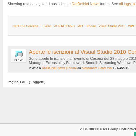
Showing related tags and posts for the
DotDotNet News
forum. See
all tags in
.NET RIA Services
: Eventi
ASP.NET MVC
MEF
Phone
Visual Studio 2010
WPF
Aperte le iscrizioni al Visual Studio 2010
Sono aperte le iscrizioni all'evento di Cesena del 28 maggio 20
Managed Extensibility Framework Smooth Streaming Windows Phon
Inviato a
DotDotNet News
(Forum)
da
Alessandro Scardova
il 21/4/2010
Pagina 1 di 1 (1 oggetti)
2008-2009 © User Group DotDotNet. T