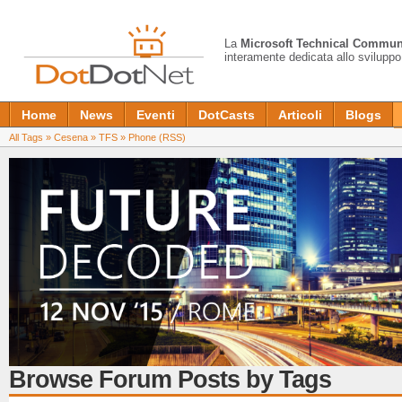
La
Microsoft Technical Commun
interamente dedicata allo sviluppo
Home
News
Eventi
DotCasts
Articoli
Blogs
All Tags
»
Cesena
»
TFS
»
Phone
(RSS)
Browse Forum Posts by Tags