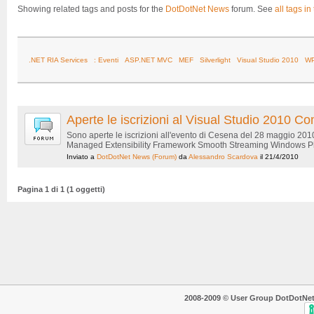
Showing related tags and posts for the
DotDotNet News
forum. See
all tags in
.NET RIA Services
: Eventi
ASP.NET MVC
MEF
Silverlight
Visual Studio 2010
W
Aperte le iscrizioni al Visual Studio 2010
Sono aperte le iscrizioni all'evento di Cesena del 28 maggio 20
Managed Extensibility Framework Smooth Streaming Windows Phon
Inviato a
DotDotNet News
(Forum)
da
Alessandro Scardova
il 21/4/2010
Pagina 1 di 1 (1 oggetti)
2008-2009 © User Group DotDotNet. T