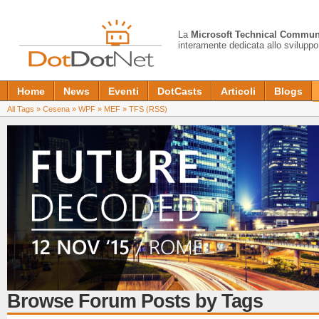
La
Microsoft Technical Commun
interamente dedicata allo sviluppo
Home
News
Eventi
DotCasts
Articoli
Blogs
All Tags
»
Cesena
»
WPF
»
MEF
»
TFS
(RSS)
Browse Forum Posts by Tags