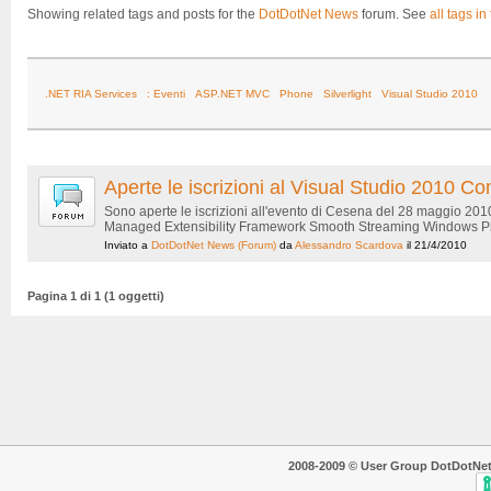
Showing related tags and posts for the
DotDotNet News
forum. See
all tags in
.NET RIA Services
: Eventi
ASP.NET MVC
Phone
Silverlight
Visual Studio 2010
Aperte le iscrizioni al Visual Studio 2010
Sono aperte le iscrizioni all'evento di Cesena del 28 maggio 20
Managed Extensibility Framework Smooth Streaming Windows Phon
Inviato a
DotDotNet News
(Forum)
da
Alessandro Scardova
il 21/4/2010
Pagina 1 di 1 (1 oggetti)
2008-2009 © User Group DotDotNet. T