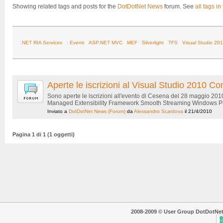
Showing related tags and posts for the
DotDotNet News
forum. See
all tags in
.NET RIA Services
: Eventi
ASP.NET MVC
MEF
Silverlight
TFS
Visual Studio 20
Aperte le iscrizioni al Visual Studio 2010
Sono aperte le iscrizioni all'evento di Cesena del 28 maggio 20
Managed Extensibility Framework Smooth Streaming Windows Phon
Inviato a
DotDotNet News
(Forum)
da
Alessandro Scardova
il 21/4/2010
Pagina 1 di 1 (1 oggetti)
2008-2009 © User Group DotDotNet. T