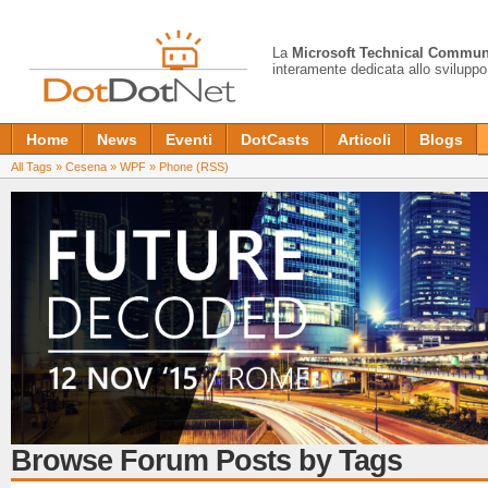
La
Microsoft Technical Commun
interamente dedicata allo sviluppo
Home
News
Eventi
DotCasts
Articoli
Blogs
All Tags
»
Cesena
»
WPF
»
Phone
(RSS)
Browse Forum Posts by Tags