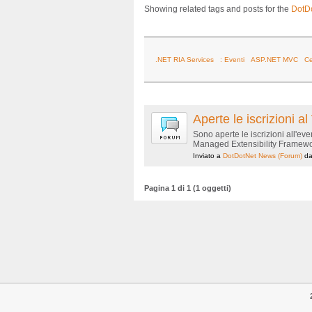
Showing related tags and posts for the
DotD
.NET RIA Services
: Eventi
ASP.NET MVC
C
Aperte le iscrizioni
Sono aperte le iscrizioni all'
Managed Extensibility Framewor
Inviato a
DotDotNet News
(Forum)
d
Pagina 1 di 1 (1 oggetti)