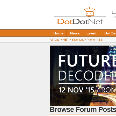
L
in
Home
News
Eventi
DotCa
All Tags
»
MEF
»
Silverlight
»
Phone
(RSS)
Browse Forum Posts