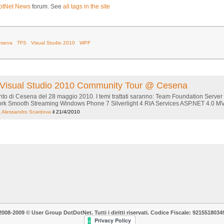
otNet News
forum. See
all tags in the site
esena
TFS
Visual Studio 2010
WPF
 al Visual Studio 2010 Community Tour @ Cesena
evento di Cesena del 28 maggio 2010. I temi trattati saranno: Team Foundation Ser
k Smooth Streaming Windows Phone 7 Silverlight 4 RIA Services ASP.NET 4.0 MVC 
a
Alessandro Scardova
il 21/4/2010
2008-2009 © User Group DotDotNet. Tutti i diritti riservati. Codice Fiscale: 9215518034