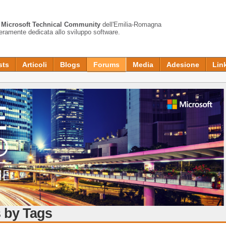
a
Microsoft Technical Community
dell'Emilia-Romagna
teramente dedicata allo sviluppo software.
sts
Articoli
Blogs
Forums
Media
Adesione
Lin
 by Tags