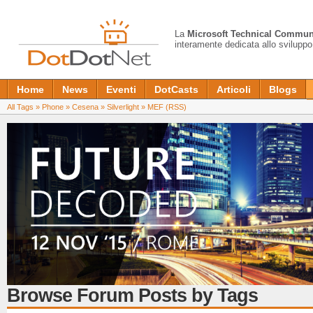
La
Microsoft Technical Commun
interamente dedicata allo sviluppo
Home
News
Eventi
DotCasts
Articoli
Blogs
All Tags
»
Phone
»
Cesena
»
Silverlight
»
MEF
(RSS)
Browse Forum Posts by Tags