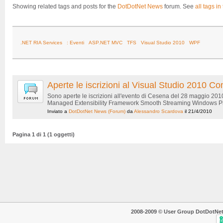
Showing related tags and posts for the
DotDotNet News
forum. See
all tags in
.NET RIA Services
: Eventi
ASP.NET MVC
TFS
Visual Studio 2010
WPF
Aperte le iscrizioni al Visual Studio 2010
Sono aperte le iscrizioni all'evento di Cesena del 28 maggio 20
Managed Extensibility Framework Smooth Streaming Windows Phon
Inviato a
DotDotNet News
(Forum)
da
Alessandro Scardova
il 21/4/2010
Pagina 1 di 1 (1 oggetti)
2008-2009 © User Group DotDotNet. T