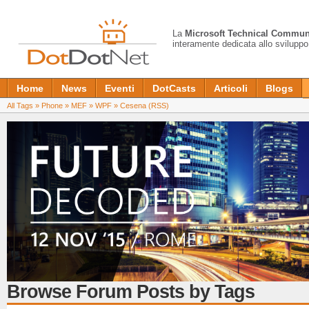
La
Microsoft Technical Commun
interamente dedicata allo sviluppo
Home
News
Eventi
DotCasts
Articoli
Blogs
All Tags
»
Phone
»
MEF
»
WPF
»
Cesena
(RSS)
Browse Forum Posts by Tags