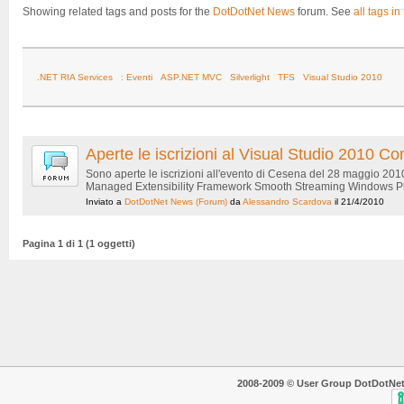
Showing related tags and posts for the
DotDotNet News
forum. See
all tags in
.NET RIA Services
: Eventi
ASP.NET MVC
Silverlight
TFS
Visual Studio 2010
Aperte le iscrizioni al Visual Studio 2010
Sono aperte le iscrizioni all'evento di Cesena del 28 maggio 20
Managed Extensibility Framework Smooth Streaming Windows Phon
Inviato a
DotDotNet News
(Forum)
da
Alessandro Scardova
il 21/4/2010
Pagina 1 di 1 (1 oggetti)
2008-2009 © User Group DotDotNet. T