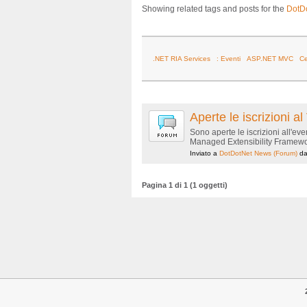
Showing related tags and posts for the
DotD
.NET RIA Services
: Eventi
ASP.NET MVC
C
Aperte le iscrizioni
Sono aperte le iscrizioni all'
Managed Extensibility Framewor
Inviato a
DotDotNet News
(Forum)
d
Pagina 1 di 1 (1 oggetti)