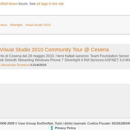
otNet News
forum. See
all tags in the site
esena
Silverlight
Visual Studio 2010
 al Visual Studio 2010 Community Tour @ Cesena
evento di Cesena del 28 maggio 2010. I temi trattati saranno: Team Foundation Ser
k Smooth Streaming Windows Phone 7 Silverlight 4 RIA Services ASP.NET 4.0 MVC 
a
Alessandro Scardova
il 21/4/2010
2008-2009 © User Group DotDotNet. Tutti i diritti riservati. Codice Fiscale: 9215518034