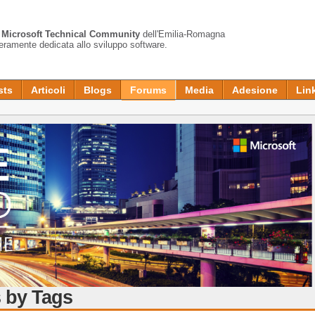
a
Microsoft Technical Community
dell'Emilia-Romagna
teramente dedicata allo sviluppo software.
sts
Articoli
Blogs
Forums
Media
Adesione
Lin
 by Tags