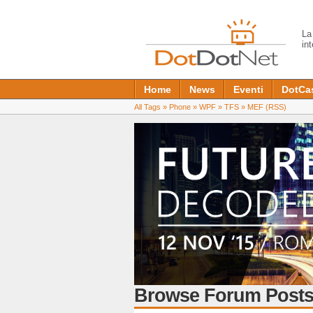
L
in
Home
News
Eventi
DotCa
All Tags
»
Phone
»
WPF
»
TFS
»
MEF
(RSS)
Browse Forum Posts