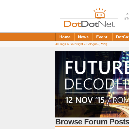
L
in
Home
News
Eventi
DotCa
All Tags
»
Silverlight
»
Bologna
(RSS)
Browse Forum Posts