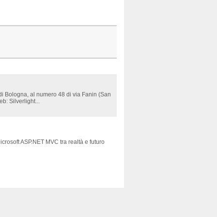
 di Bologna, al numero 48 di via Fanin (San
: Silverlight...
icrosoft ASP.NET MVC tra realtà e futuro