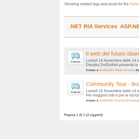
Showing related tags and posts for the
Foru
.NET RIA Services
ASP.N
Il web del futuro sba
Lunedì 16 Novembre dalle 14 all
Donato) DotDotNet presenta la t
Inviato a
DotDotNet News
(Forum)
d
Community Tour - Bo
Lunedì 16 Novembre dalle 14 all
Per maggiori info e per le iscrizi
Inviato a
DotDotNet Events
(Forum)
Pagina 1 di 1 (2 oggetti)