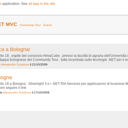
m
application. See
all tags in the site
ET MVC
Community Tour
Eventi
rca a Bologna!
e 18 , ospite del consorzio AlmaCube , presso la facoltà di agraria dell'Università
appa bolognese del Community Tour , tutta incentrata sulle tecnlogie .NET per il web
a
Alessandro Scardova
il 21/10/2009
logna
e 18 a Bologna : Silverlight 3 e i .NET RIA Services per applicazioni di business M
oni seguire il link
da
Alessandro Scardova
il 17/10/2009