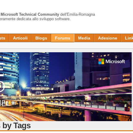
a
Microsoft Technical Community
dell'Emilia-Romagna
teramente dedicata allo sviluppo software.
sts
Articoli
Blogs
Forums
Media
Adesione
Lin
 by Tags