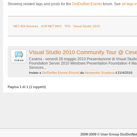
Showing related tags and posts for the
DotDotNet Events
forum. See
all tags i
.NET RIA Services
ASP.NET MVC
TFS
Visual Studio 2010
Visual Studio 2010 Community Tour @ Ces
Cesena - venerdì 28 maggio 2010 Presentazione di Visual Studi
Foundation Server 2010 Windows Presentation Foundation 4 Man
Services...
Inviato a
DotDotNet Events
(Forum)
da
Alessandro Scardova
il 21/4/2010
Pagina 1 di 1 (1 oggetti)
2008-2009 © User Group DotDotNet. T