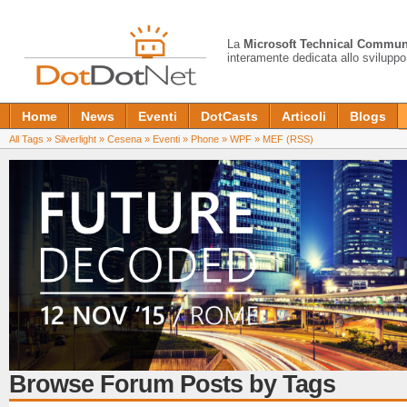
La
Microsoft Technical Commun
interamente dedicata allo sviluppo
Home
News
Eventi
DotCasts
Articoli
Blogs
All Tags
»
Silverlight
»
Cesena
»
Eventi
»
Phone
»
WPF
»
MEF
(RSS)
Browse Forum Posts by Tags