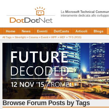
La
Microsoft Technical Commun
interamente dedicata allo sviluppo
Home
News
Eventi
DotCasts
Articoli
Blogs
All Tags
»
Silverlight
»
Cesena
»
Eventi
»
WPF
»
MEF
»
TFS
(RSS)
Browse Forum Posts by Tags