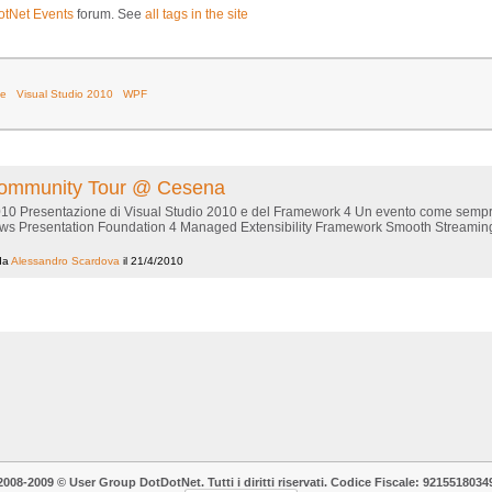
otNet Events
forum. See
all tags in the site
e
Visual Studio 2010
WPF
Community Tour @ Cesena
10 Presentazione di Visual Studio 2010 e del Framework 4 Un evento come sempre 
s Presentation Foundation 4 Managed Extensibility Framework Smooth Streaming
da
Alessandro Scardova
il 21/4/2010
2008-2009 © User Group DotDotNet. Tutti i diritti riservati. Codice Fiscale: 9215518034