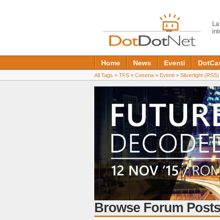
L
in
Home
News
Eventi
DotCa
All Tags
»
TFS
»
Cesena
»
Eventi
»
Silverlight
(RSS)
Browse Forum Posts