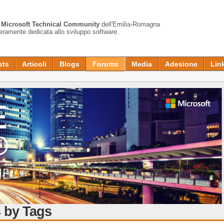
a
Microsoft Technical Community
dell'Emilia-Romagna
teramente dedicata allo sviluppo software.
sts
Articoli
Blogs
Forums
Media
Adesione
Lin
 by Tags