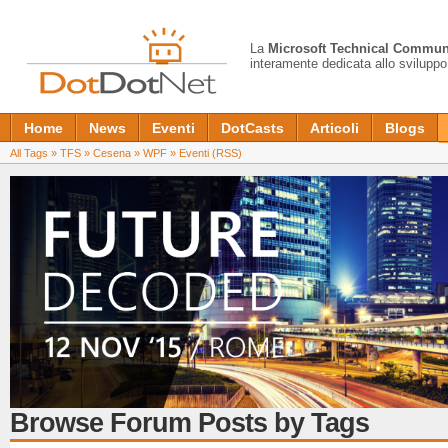
La
Microsoft Technical Commun
interamente dedicata allo sviluppo
Home
News
Eventi
DotCasts
Articoli
Blogs
All Tags
»
TFS
»
Cesena
»
WPF
»
Eventi
(RSS)
Browse Forum Posts by Tags