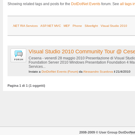
Showing related tags and posts for the
DotDotNet Events
forum. See
all tags i
.NET RIA Services
ASP.NET MVC
MEF
Phone
Silverlight
Visual Studio 2010
Visual Studio 2010 Community Tour @ Ces
Cesena - venerdì 28 maggio 2010 Presentazione di Visual Studi
Foundation Server 2010 Windows Presentation Foundation 4 Man
Services...
Inviato a
DotDotNet Events
(Forum)
da
Alessandro Scardova
il 21/4/2010
Pagina 1 di 1 (1 oggetti)
2008-2009 © User Group DotDotNet. T