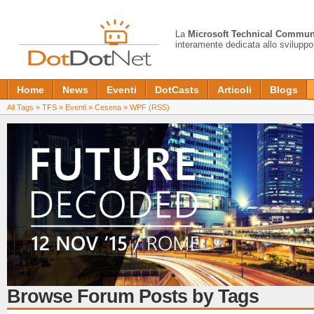
La
Microsoft Technical Commun
interamente dedicata allo sviluppo
Home
News
Eventi
DotCasts
Articoli
Blogs
All Tags
»
TFS
»
Eventi
»
Cesena
»
WPF
(RSS)
Browse Forum Posts by Tags