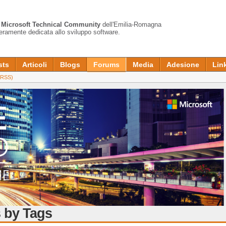
a
Microsoft Technical Community
dell'Emilia-Romagna
teramente dedicata allo sviluppo software.
sts
Articoli
Blogs
Forums
Media
Adesione
Lin
RSS)
 by Tags