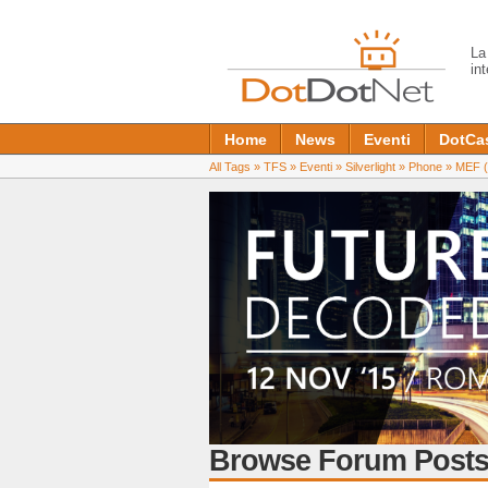
L
in
Home
News
Eventi
DotCa
All Tags
»
TFS
»
Eventi
»
Silverlight
»
Phone
»
MEF
(
Browse Forum Posts