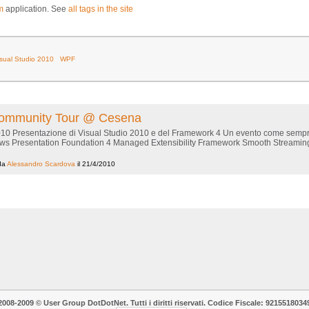
m
application. See
all tags in the site
sual Studio 2010
WPF
Community Tour @ Cesena
10 Presentazione di Visual Studio 2010 e del Framework 4 Un evento come sempre 
s Presentation Foundation 4 Managed Extensibility Framework Smooth Streaming
da
Alessandro Scardova
il 21/4/2010
2008-2009 © User Group DotDotNet. Tutti i diritti riservati. Codice Fiscale: 9215518034