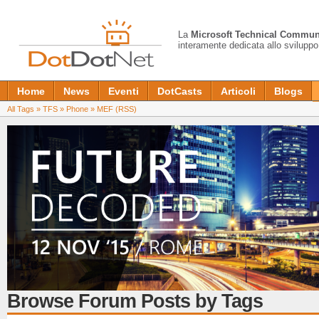
La
Microsoft Technical Commun
interamente dedicata allo sviluppo
Home
News
Eventi
DotCasts
Articoli
Blogs
All Tags
»
TFS
»
Phone
»
MEF
(RSS)
Browse Forum Posts by Tags