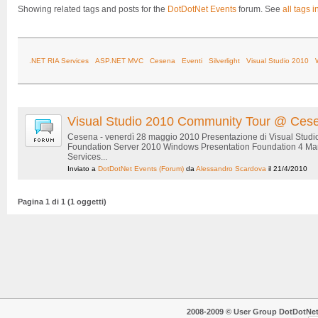
Showing related tags and posts for the
DotDotNet Events
forum. See
all tags i
.NET RIA Services
ASP.NET MVC
Cesena
Eventi
Silverlight
Visual Studio 2010
Visual Studio 2010 Community Tour @ Ces
Cesena - venerdì 28 maggio 2010 Presentazione di Visual Studi
Foundation Server 2010 Windows Presentation Foundation 4 Man
Services...
Inviato a
DotDotNet Events
(Forum)
da
Alessandro Scardova
il 21/4/2010
Pagina 1 di 1 (1 oggetti)
2008-2009 © User Group DotDotNet. T