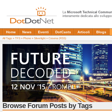
La
Microsoft Technical Commun
interamente dedicata allo sviluppo
Home
News
Eventi
DotCasts
Articoli
Blogs
All Tags
»
TFS
»
Phone
»
Silverlight
»
Cesena
(RSS)
Browse Forum Posts by Tags