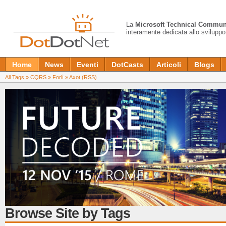
La
Microsoft Technical Commun
interamente dedicata allo sviluppo
Home
News
Eventi
DotCasts
Articoli
Blogs
All Tags
»
CQRS
»
Forlì
»
Axot
(RSS)
Browse Site by Tags