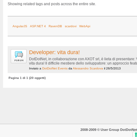
Showing related tags and posts across the entire site.
AngularJS
ASP.NET 4
RavenDB
scardovi
WebApi
Developer: vita dura!
DotDotNet, in collaborazione con AXOT srl, è lieta di presentare:
vita dura! Il difficile mestiere dello sviluppatore: un approccio fe
Inviato a
DotDotNet Events
da
Alessandro Scardova
il 26/5/2013
Pagina 1 di 1 (20 oggetti)
2008-2009 © User Group DotDotNet. T