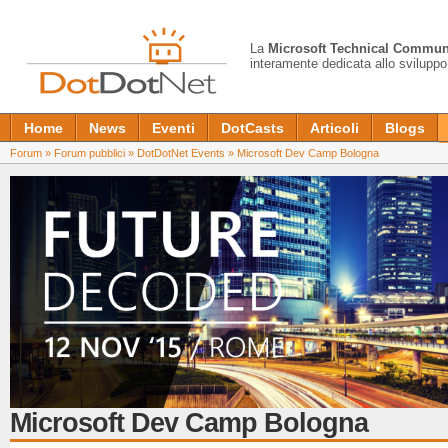
La
Microsoft Technical Commun
interamente dedicata allo sviluppo
Home
News
Eventi
DotCasts
Articoli
Blogs
Forum
»
Forum pubblici
»
DotDotNet Events
»
Microsoft Dev Camp Bologna
Microsoft Dev Camp Bologna